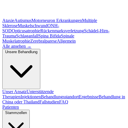
Ataxie
Autismus
Motorneuron Erkrankungen
Multiple
Sklerose
Muskelschwund
ONH-
SOD
Opticusatrophie
Rückenmarksverletzung
Schädel-Hirn-
Trauma
Schlaganfall
Spina Bifida
Spinale
Muskelatrophie
Zerebralparese
Allgemein
Alle ansehen
→
Unsere Behandlung
Unser Ansatz
Unterstützende
Therapien
Injektionen
Behandlungsstandort
Ergebnisse
Behandlung in
China oder Thailand
Fallstudien
FAQ
Patienten
Stammzellen