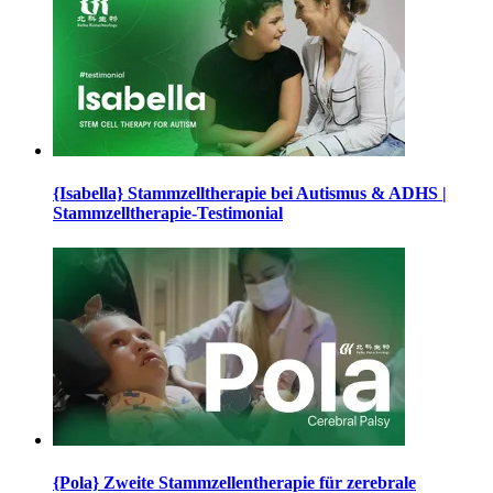
{Isabella} Stammzelltherapie bei Autismus & ADHS |
Stammzelltherapie-Testimonial
{Pola} Zweite Stammzellentherapie für zerebrale