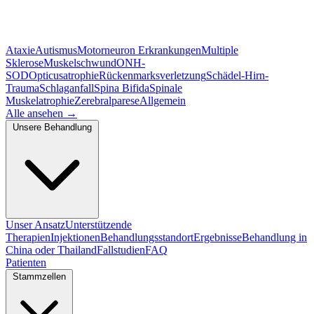
Ataxie
Autismus
Motorneuron Erkrankungen
Multiple
Sklerose
Muskelschwund
ONH-
SOD
Opticusatrophie
Rückenmarksverletzung
Schädel-Hirn-
Trauma
Schlaganfall
Spina Bifida
Spinale
Muskelatrophie
Zerebralparese
Allgemein
Alle ansehen
→
Unsere Behandlung
Unser Ansatz
Unterstützende
Therapien
Injektionen
Behandlungsstandort
Ergebnisse
Behandlung in
China oder Thailand
Fallstudien
FAQ
Patienten
Stammzellen