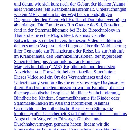
und daran, wie sich kurz nach der Geburt der kleinen Alanna
alles veränderte: ein Krankenhausaufenthalt, Untersuchungen
wie ein MRT, und ein langer Weg bis zur endgültigen
Diagnose, der den Eltern viel Kraft und Durchhaltevermögen
abverlangte. Die Familie aus Rio Grande do Sul, Brasilien,
fand in der Stammzelltherapie bei Beike Biotechnology in
Thailand eine echte Möglichkeit, Alannas visuelle
Entwicklung zu unterstützen. In diesem Video schildern sie
den gesamten Weg: von der Diagnose über die Mobilisierung
ihrer Gemeinde zur Finanzierung der Reise, bis zur Ankunft
im Krankenhaus, den Stammzellinfusionen, der hyperbaren
Sauerstofftherapie, Akupunktur, transkraniellen
Magnetstimulation (TMS), Ergotherapie und den ersten
Anzeichen von Fortschritt bei der visuellen Stimulation.
Dieses Video soll ein Ort des Verständnisses und der
Unterstützung sein für alle, die eine schwierige Diagnose bei
ihrem Kind verarbeiten müssen, sowie für Familien, die sich
über septo-optische Dysplasie, kindliche Sehbehinderung,
Blindheit bei Kindern, Stammzelltherapie für Kinder oder
Stammzellkliniken im Ausland informieren. Alannas
Geschichte ist der authentische Bericht von Eltern, die
inmitten großer Unsicherheit Kraft finden mussten — und aus
Angst einen Weg voller Fürsorge, Glauben und
Durchhaltevermögen gemacht haben. Indem wir die
Krankenhauserfahrung dieser Familie teilen, möchten wir