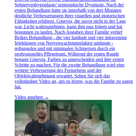
Sehnervenhypoplasie/ septooptische Dysplasie. Nach der
ersten Behandlung hatte sie innerhalb von drei Monaten
deutliche Verbesserungen ihrer visuellen und motorischen
Fähigkeiten erfahren. Ginevra, die zuvor nicht in der Lage
war, Licht wahrzunehmen, kann ihm nun folgen und hat
begonnen zu laufen. Nach Angaben ihrer Familie verlief
Beikes Behandlung - die vier lumbale und vier intravenöse
Injektionen von Nervenwachstumsfaktor umfasste -
reibungslos und mit minimalen Schmerzen durch ein
professionelles Pflegeteam. Während der ersten Runde
begann Ginevra, Farben zu unterscheiden und ihre ersten
Schritte zu machen. Für die zweite Behandlung wird eine
weitere Verbesserung des Fernsehens und der
Objektwahrnehmung erwartet. Sehen Sie sich das
vollständige Video an, um zu hören, was die Familie zu sagen
hat.
Video ansehen →