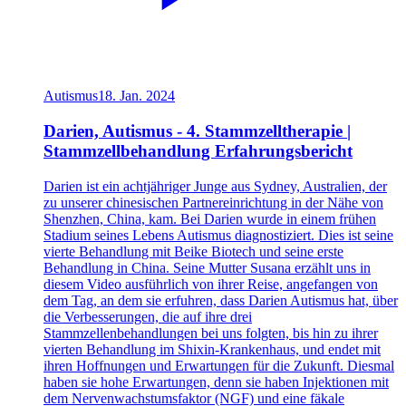
Autismus
18. Jan. 2024
Darien, Autismus - 4. Stammzelltherapie |
Stammzellbehandlung Erfahrungsbericht
Darien ist ein achtjähriger Junge aus Sydney, Australien, der
zu unserer chinesischen Partnereinrichtung in der Nähe von
Shenzhen, China, kam. Bei Darien wurde in einem frühen
Stadium seines Lebens Autismus diagnostiziert. Dies ist seine
vierte Behandlung mit Beike Biotech und seine erste
Behandlung in China. Seine Mutter Susana erzählt uns in
diesem Video ausführlich von ihrer Reise, angefangen von
dem Tag, an dem sie erfuhren, dass Darien Autismus hat, über
die Verbesserungen, die auf ihre drei
Stammzellenbehandlungen bei uns folgten, bis hin zu ihrer
vierten Behandlung im Shixin-Krankenhaus, und endet mit
ihren Hoffnungen und Erwartungen für die Zukunft. Diesmal
haben sie hohe Erwartungen, denn sie haben Injektionen mit
dem Nervenwachstumsfaktor (NGF) und eine fäkale