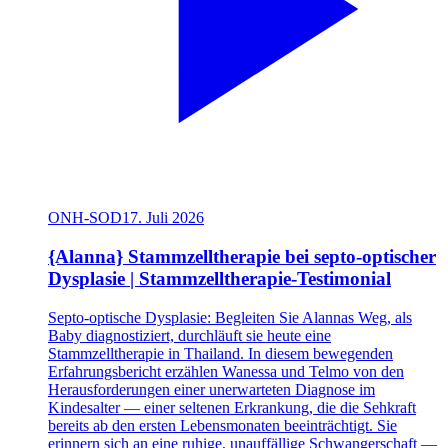
ONH-SOD
17. Juli 2026
{Alanna} Stammzelltherapie bei septo-optischer
Dysplasie | Stammzelltherapie-Testimonial
Septo-optische Dysplasie: Begleiten Sie Alannas Weg, als
Baby diagnostiziert, durchläuft sie heute eine
Stammzelltherapie in Thailand. In diesem bewegenden
Erfahrungsbericht erzählen Wanessa und Telmo von den
Herausforderungen einer unerwarteten Diagnose im
Kindesalter — einer seltenen Erkrankung, die die Sehkraft
bereits ab den ersten Lebensmonaten beeinträchtigt. Sie
erinnern sich an eine ruhige, unauffällige Schwangerschaft —