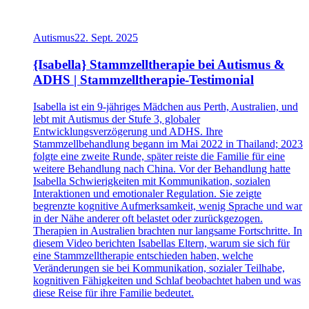
Autismus
22. Sept. 2025
{Isabella} Stammzelltherapie bei Autismus &
ADHS | Stammzelltherapie-Testimonial
Isabella ist ein 9-jähriges Mädchen aus Perth, Australien, und
lebt mit Autismus der Stufe 3, globaler
Entwicklungsverzögerung und ADHS. Ihre
Stammzellbehandlung begann im Mai 2022 in Thailand; 2023
folgte eine zweite Runde, später reiste die Familie für eine
weitere Behandlung nach China. Vor der Behandlung hatte
Isabella Schwierigkeiten mit Kommunikation, sozialen
Interaktionen und emotionaler Regulation. Sie zeigte
begrenzte kognitive Aufmerksamkeit, wenig Sprache und war
in der Nähe anderer oft belastet oder zurückgezogen.
Therapien in Australien brachten nur langsame Fortschritte. In
diesem Video berichten Isabellas Eltern, warum sie sich für
eine Stammzelltherapie entschieden haben, welche
Veränderungen sie bei Kommunikation, sozialer Teilhabe,
kognitiven Fähigkeiten und Schlaf beobachtet haben und was
diese Reise für ihre Familie bedeutet.