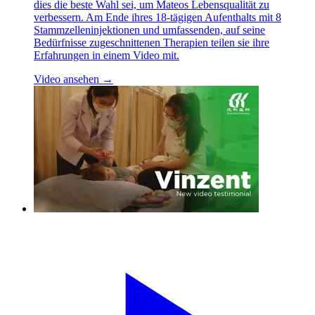
dies die beste Wahl sei, um Mateos Lebensqualität zu
verbessern. Am Ende ihres 18-tägigen Aufenthalts mit 8
Stammzelleninjektionen und umfassenden, auf seine
Bedürfnisse zugeschnittenen Therapien teilen sie ihre
Erfahrungen in einem Video mit.
Video ansehen →