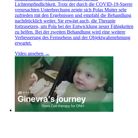
Lichtempfindlichkeit. Trotz der durch die COVID-19-Sperre
verursachten Unterbrechung zeigte sich Polas Mutter sehr
zufrieden mit den Ergebnissen und empfahl die Behandlung
nachdrücklich weiter. Sie erwägt auch, die Therapie
fortzusetzen, um Pola bei der Entwicklung neuer Fähigkeiten
zu helfen. Bei der zweiten Behandlung wird eine weitere
Verbesserung des Fernsehens und der Objektwahrnehmung
erwartet.
Video ansehen →