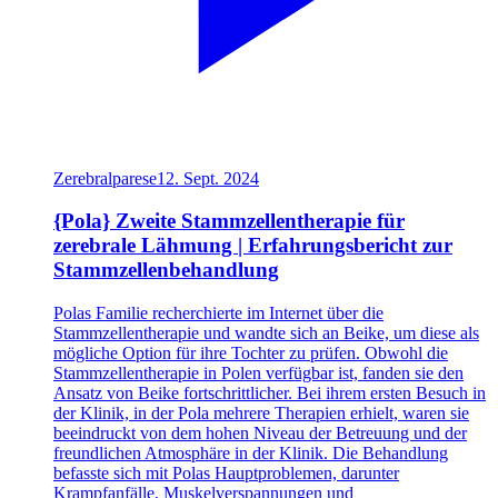
Zerebralparese
12. Sept. 2024
{Pola} Zweite Stammzellentherapie für
zerebrale Lähmung | Erfahrungsbericht zur
Stammzellenbehandlung
Polas Familie recherchierte im Internet über die
Stammzellentherapie und wandte sich an Beike, um diese als
mögliche Option für ihre Tochter zu prüfen. Obwohl die
Stammzellentherapie in Polen verfügbar ist, fanden sie den
Ansatz von Beike fortschrittlicher. Bei ihrem ersten Besuch in
der Klinik, in der Pola mehrere Therapien erhielt, waren sie
beeindruckt von dem hohen Niveau der Betreuung und der
freundlichen Atmosphäre in der Klinik. Die Behandlung
befasste sich mit Polas Hauptproblemen, darunter
Krampfanfälle, Muskelverspannungen und