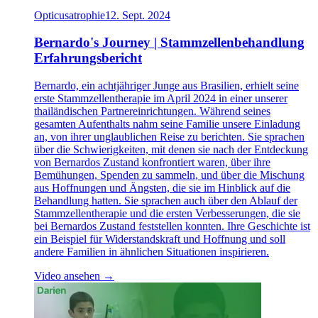
Opticusatrophie
12. Sept. 2024
Bernardo's Journey | Stammzellenbehandlung
Erfahrungsbericht
Bernardo, ein achtjähriger Junge aus Brasilien, erhielt seine
erste Stammzellentherapie im April 2024 in einer unserer
thailändischen Partnereinrichtungen. Während seines
gesamten Aufenthalts nahm seine Familie unsere Einladung
an, von ihrer unglaublichen Reise zu berichten. Sie sprachen
über die Schwierigkeiten, mit denen sie nach der Entdeckung
von Bernardos Zustand konfrontiert waren, über ihre
Bemühungen, Spenden zu sammeln, und über die Mischung
aus Hoffnungen und Ängsten, die sie im Hinblick auf die
Behandlung hatten. Sie sprachen auch über den Ablauf der
Stammzellentherapie und die ersten Verbesserungen, die sie
bei Bernardos Zustand feststellen konnten. Ihre Geschichte ist
ein Beispiel für Widerstandskraft und Hoffnung und soll
andere Familien in ähnlichen Situationen inspirieren.
Video ansehen →