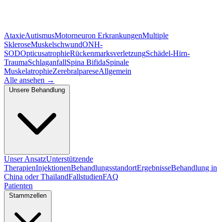
Ataxie
Autismus
Motorneuron Erkrankungen
Multiple
Sklerose
Muskelschwund
ONH-
SOD
Opticusatrophie
Rückenmarksverletzung
Schädel-Hirn-
Trauma
Schlaganfall
Spina Bifida
Spinale
Muskelatrophie
Zerebralparese
Allgemein
Alle ansehen
→
Unsere Behandlung
Unser Ansatz
Unterstützende
Therapien
Injektionen
Behandlungsstandort
Ergebnisse
Behandlung in
China oder Thailand
Fallstudien
FAQ
Patienten
Stammzellen