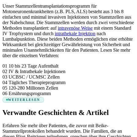
Unser Stammzellentransplantationsprogramm für
Motoneuronenkrankheiten (z.B. PLS, ALS) besteht aus 3 bis 8
einfachen und minimal invasiven Injektionen von Stammzellen aus
der Nabelschnur. Die Stammzellen werden durch zwei verschiedene
Methoden transplantiert: auf
intravenöse Weise
mit einem Standard
IV Tropfsystem und durch
intrathekale Injektion
nach
Lumbalpunktion. Diese beiden Methoden ermöglichen eine erhöhte
Wirksamkeit bei gleichzeitiger Gewährleistung von Sicherheit und
minimalen Unannehmlichkeiten für den Patienten. Lesen Sie mehr
über die einzelnen Verfahren:
01
10 bis 23 Tage Aufenthalt
02
IV & Intrathekale Injektionen
03
UCBSC / UCMSC Zellen
04
Tägliches Therapieprogramm
05
120-280 Millionen Zellen
06
Ernährungsprogramm
WEITERLESEN
Verwandte Geschichten & Artikel
Erfahren Sie mehr über Patienten, die zuvor mit Beike-
Stammzellprotokollen behandelt wurden. Die Familien, die an
diesen Blog-Beiträgen teilnehmen, sprechen über ihre Geschichten