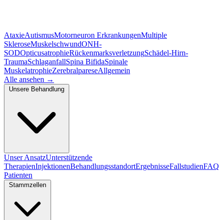
Ataxie
Autismus
Motorneuron Erkrankungen
Multiple
Sklerose
Muskelschwund
ONH-
SOD
Opticusatrophie
Rückenmarksverletzung
Schädel-Hirn-
Trauma
Schlaganfall
Spina Bifida
Spinale
Muskelatrophie
Zerebralparese
Allgemein
Alle ansehen
→
Unsere Behandlung
Unser Ansatz
Unterstützende
Therapien
Injektionen
Behandlungsstandort
Ergebnisse
Fallstudien
FAQ
Patienten
Stammzellen