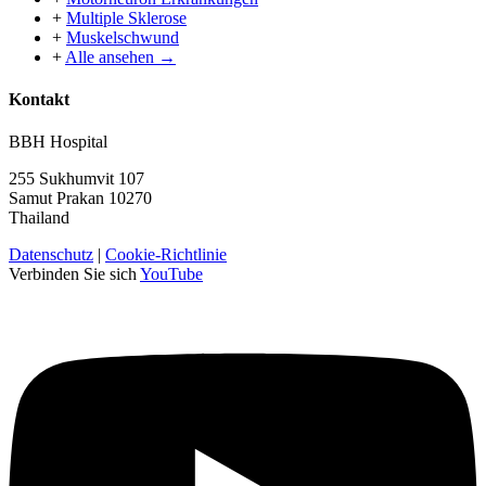
+
Multiple Sklerose
+
Muskelschwund
+
Alle ansehen →
Kontakt
BBH Hospital
255 Sukhumvit 107
Samut Prakan 10270
Thailand
Datenschutz
|
Cookie-Richtlinie
Verbinden Sie sich
YouTube