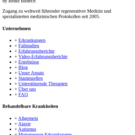
by Beike Biotech
Zugang zu weltweit führender regenerativer Medizin und
spezialisierten medizinischen Protokollen seit 2005.
Unternehmen
+
Erkrankungen
+
Fallstudien
+
Erfahrungsberichte
+
Video-Erfahrungsberichte
+
Ergebnisse
+
Blog
+
Unser Ansatz
+
Stammzellen
+
Unterstützende Therapien
+
Über uns
+
FAQ
Behandelbare Krankheiten
+
Allgemein
+
Ataxie
+
Autismus
+
Motorneuron Erkrankungen