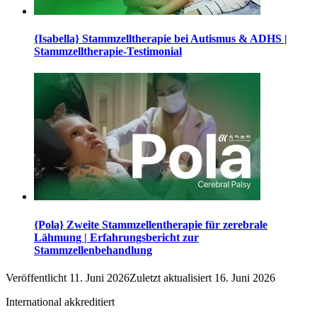
{Isabella} Stammzelltherapie bei Autismus & ADHS |
Stammzelltherapie-Testimonial
{Pola} Zweite Stammzellentherapie für zerebrale
Lähmung | Erfahrungsbericht zur
Stammzellenbehandlung
Veröffentlicht
11. Juni 2026
Zuletzt aktualisiert
16. Juni 2026
International akkreditiert