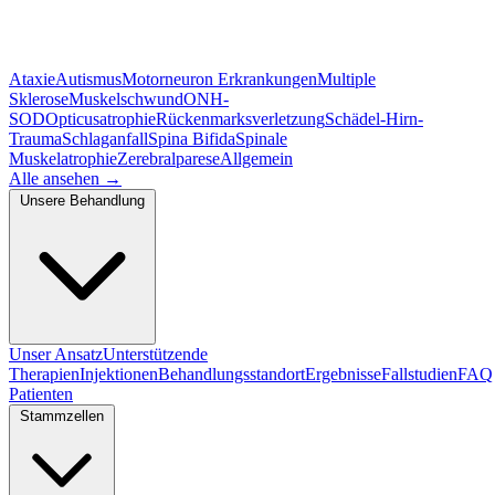
Ataxie
Autismus
Motorneuron Erkrankungen
Multiple
Sklerose
Muskelschwund
ONH-
SOD
Opticusatrophie
Rückenmarksverletzung
Schädel-Hirn-
Trauma
Schlaganfall
Spina Bifida
Spinale
Muskelatrophie
Zerebralparese
Allgemein
Alle ansehen
→
Unsere Behandlung
Unser Ansatz
Unterstützende
Therapien
Injektionen
Behandlungsstandort
Ergebnisse
Fallstudien
FAQ
Patienten
Stammzellen