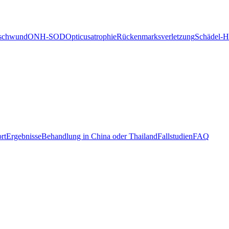
schwund
ONH-SOD
Opticusatrophie
Rückenmarksverletzung
Schädel-H
rt
Ergebnisse
Behandlung in China oder Thailand
Fallstudien
FAQ