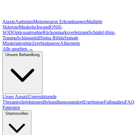
Ataxie
Autismus
Motorneuron Erkrankungen
Multiple
Sklerose
Muskelschwund
ONH-
SOD
Opticusatrophie
Rückenmarksverletzung
Schädel-Hirn-
Trauma
Schlaganfall
Spina Bifida
Spinale
Muskelatrophie
Zerebralparese
Allgemein
Alle ansehen
→
Unsere Behandlung
Unser Ansatz
Unterstützende
Therapien
Injektionen
Behandlungsstandort
Ergebnisse
Fallstudien
FAQ
Patienten
Stammzellen