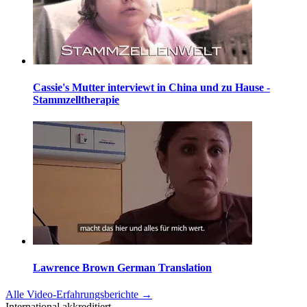
Cassie's Mutter interviewt in China und zu Hause -
Stammzelltherapie
Lawrence Brown German Translation
Alle Video-Erfahrungsberichte
→
International akkreditiert