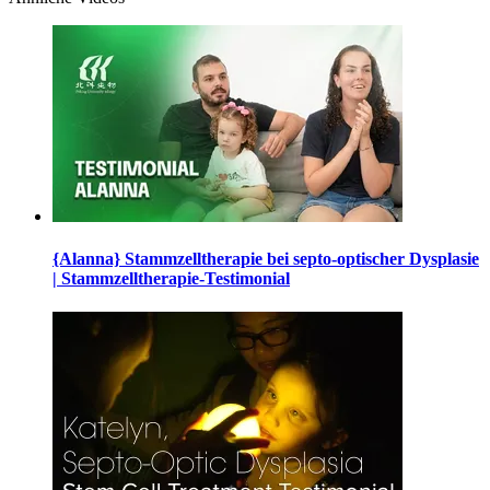
{Alanna} Stammzelltherapie bei septo-optischer Dysplasie
| Stammzelltherapie-Testimonial