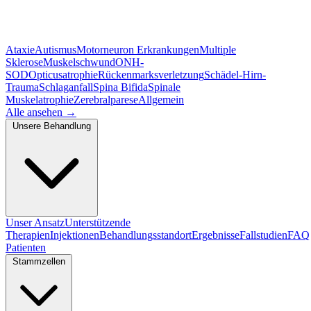
Ataxie
Autismus
Motorneuron Erkrankungen
Multiple
Sklerose
Muskelschwund
ONH-
SOD
Opticusatrophie
Rückenmarksverletzung
Schädel-Hirn-
Trauma
Schlaganfall
Spina Bifida
Spinale
Muskelatrophie
Zerebralparese
Allgemein
Alle ansehen
→
Unsere Behandlung
Unser Ansatz
Unterstützende
Therapien
Injektionen
Behandlungsstandort
Ergebnisse
Fallstudien
FAQ
Patienten
Stammzellen