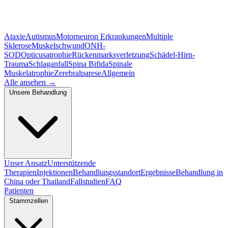
Ataxie
Autismus
Motorneuron Erkrankungen
Multiple
Sklerose
Muskelschwund
ONH-
SOD
Opticusatrophie
Rückenmarksverletzung
Schädel-Hirn-
Trauma
Schlaganfall
Spina Bifida
Spinale
Muskelatrophie
Zerebralparese
Allgemein
Alle ansehen
→
Unsere Behandlung
Unser Ansatz
Unterstützende
Therapien
Injektionen
Behandlungsstandort
Ergebnisse
Behandlung in
China oder Thailand
Fallstudien
FAQ
Patienten
Stammzellen