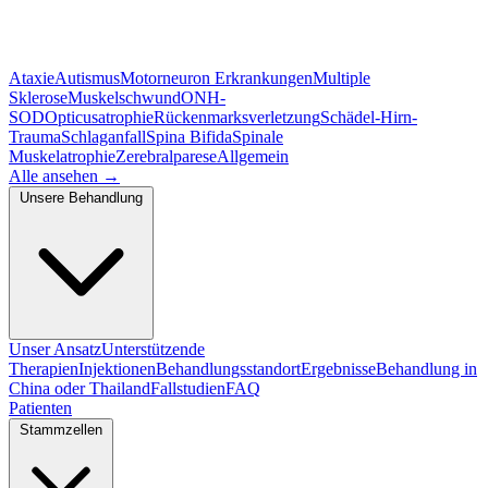
Ataxie
Autismus
Motorneuron Erkrankungen
Multiple
Sklerose
Muskelschwund
ONH-
SOD
Opticusatrophie
Rückenmarksverletzung
Schädel-Hirn-
Trauma
Schlaganfall
Spina Bifida
Spinale
Muskelatrophie
Zerebralparese
Allgemein
Alle ansehen
→
Unsere Behandlung
Unser Ansatz
Unterstützende
Therapien
Injektionen
Behandlungsstandort
Ergebnisse
Behandlung in
China oder Thailand
Fallstudien
FAQ
Patienten
Stammzellen