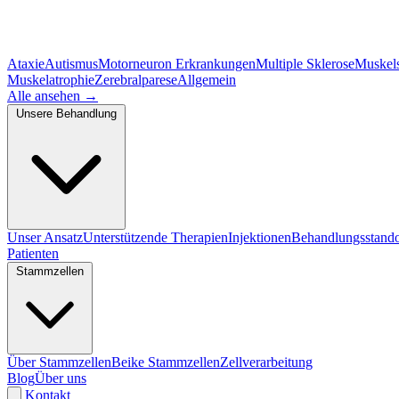
Ataxie
Autismus
Motorneuron Erkrankungen
Multiple Sklerose
Muskel
Muskelatrophie
Zerebralparese
Allgemein
Alle ansehen
→
Unsere Behandlung
Unser Ansatz
Unterstützende Therapien
Injektionen
Behandlungsstando
Patienten
Stammzellen
Über Stammzellen
Beike Stammzellen
Zellverarbeitung
Blog
Über uns
Kontakt