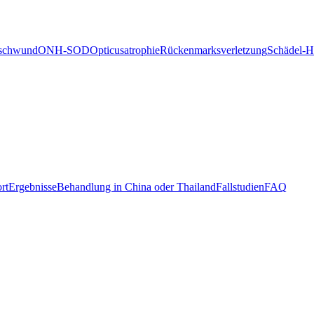
schwund
ONH-SOD
Opticusatrophie
Rückenmarksverletzung
Schädel-H
rt
Ergebnisse
Behandlung in China oder Thailand
Fallstudien
FAQ