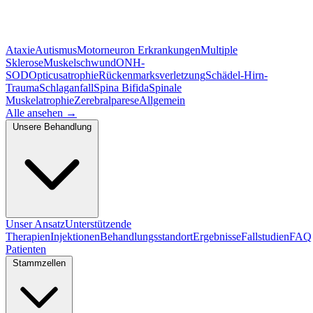
Ataxie
Autismus
Motorneuron Erkrankungen
Multiple
Sklerose
Muskelschwund
ONH-
SOD
Opticusatrophie
Rückenmarksverletzung
Schädel-Hirn-
Trauma
Schlaganfall
Spina Bifida
Spinale
Muskelatrophie
Zerebralparese
Allgemein
Alle ansehen
→
Unsere Behandlung
Unser Ansatz
Unterstützende
Therapien
Injektionen
Behandlungsstandort
Ergebnisse
Fallstudien
FAQ
Patienten
Stammzellen