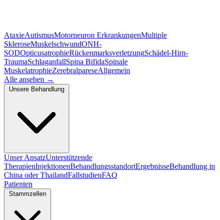
Ataxie
Autismus
Motorneuron Erkrankungen
Multiple
Sklerose
Muskelschwund
ONH-
SOD
Opticusatrophie
Rückenmarksverletzung
Schädel-Hirn-
Trauma
Schlaganfall
Spina Bifida
Spinale
Muskelatrophie
Zerebralparese
Allgemein
Alle ansehen
→
Unsere Behandlung
Unser Ansatz
Unterstützende
Therapien
Injektionen
Behandlungsstandort
Ergebnisse
Behandlung in
China oder Thailand
Fallstudien
FAQ
Patienten
Stammzellen