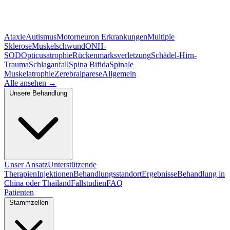
Ataxie
Autismus
Motorneuron Erkrankungen
Multiple
Sklerose
Muskelschwund
ONH-
SOD
Opticusatrophie
Rückenmarksverletzung
Schädel-Hirn-
Trauma
Schlaganfall
Spina Bifida
Spinale
Muskelatrophie
Zerebralparese
Allgemein
Alle ansehen
→
Unsere Behandlung
Unser Ansatz
Unterstützende
Therapien
Injektionen
Behandlungsstandort
Ergebnisse
Behandlung in
China oder Thailand
Fallstudien
FAQ
Patienten
Stammzellen