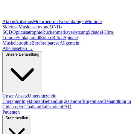
Ataxie
Autismus
Motorneuron Erkrankungen
Multiple
Sklerose
Muskelschwund
ONH-
SOD
Opticusatrophie
Rückenmarksverletzung
Schädel-Hirn-
Trauma
Schlaganfall
Spina Bifida
Spinale
Muskelatrophie
Zerebralparese
Allgemein
Alle ansehen
→
Unsere Behandlung
Unser Ansatz
Unterstützende
Therapien
Injektionen
Behandlungsstandort
Ergebnisse
Behandlung in
China oder Thailand
Fallstudien
FAQ
Patienten
Stammzellen