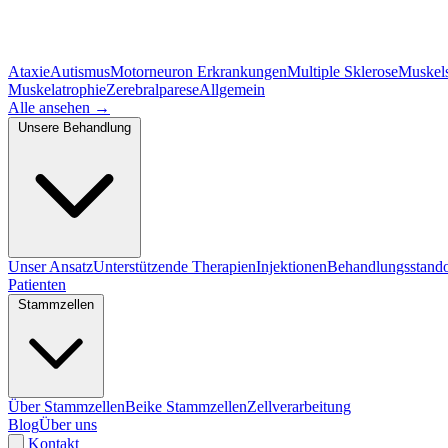
Ataxie
Autismus
Motorneuron Erkrankungen
Multiple Sklerose
Muskel
Muskelatrophie
Zerebralparese
Allgemein
Alle ansehen
→
Unsere Behandlung
Unser Ansatz
Unterstützende Therapien
Injektionen
Behandlungsstando
Patienten
Stammzellen
Über Stammzellen
Beike Stammzellen
Zellverarbeitung
Blog
Über uns
Kontakt