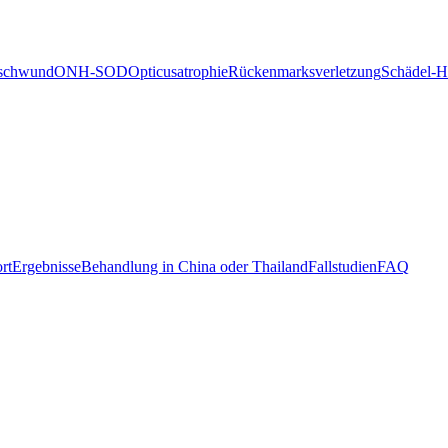
schwund
ONH-SOD
Opticusatrophie
Rückenmarksverletzung
Schädel-H
rt
Ergebnisse
Behandlung in China oder Thailand
Fallstudien
FAQ