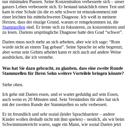
nur minimalen Pausen. Seine Konzentration verbesserte sich – unser
ganzes Leben verbesserte sich. Er bestand tatsächlich einen Test und
kam in eine Schule (in die es sehr schwer ist reinzukommen) mit
einer leichten bis mittelschweren Diagnose. Ich weiß in meinem
Herzen, dass der einzige Grund, warum er reingekommen ist, die
Stammzellen
sind. Er lernte sich zu fokusieren, zu konzentrieren und
zu lesen. Dariens ursprüngliche Diagnose hatte den Grad “schwer”.
Darien muss noch mehr an sich arbeiten, aber wie ich sage: “Rom
wurde nicht an einem Tag gebaut”. Seine Sprache ist sehr begrenzt,
aber wenn sein Gehirn arbeitet kann er sich auch auf andere Weise
ausdrücken, die ich verstehe.
Was hat Sie dazu gebracht, zu glauben, dass eine zweite Runde
Stammzellen für Ihren Sohn weitere Vorteilele bringen könnte?
Siehe oben.
Ich gehe mit Darien essen, und er wartet geduldig auf sein Essen,
auch wenn es 20 Minuten sind. Sein Verständnis für alles hat sich
mit der zweiten Runde der Stammzellen so sehr verbessert.
Er ist freundlich und sehr sozial (leider Sprachbarriere – andere
Kinder wollen deshalb nicht mit ihm spielen) – neulich, als wir beim
Schwimmunterricht waren, sagte ein Mann, wie sozial Darien jetzt