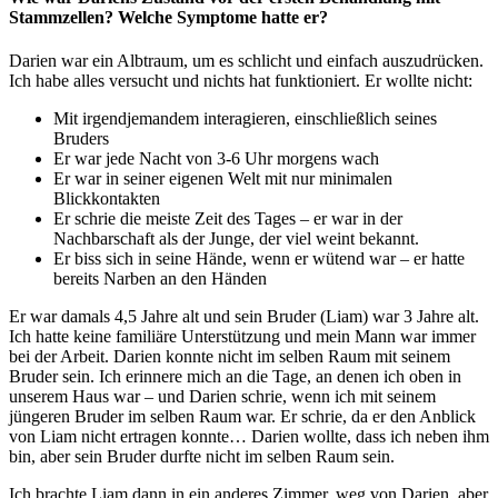
Stammzellen? Welche Symptome hatte er?
Darien war ein Albtraum, um es schlicht und einfach auszudrücken.
Ich habe alles versucht und nichts hat funktioniert. Er wollte nicht:
Mit irgendjemandem interagieren, einschließlich seines
Bruders
Er war jede Nacht von 3-6 Uhr morgens wach
Er war in seiner eigenen Welt mit nur minimalen
Blickkontakten
Er schrie die meiste Zeit des Tages – er war in der
Nachbarschaft als der Junge, der viel weint bekannt.
Er biss sich in seine Hände, wenn er wütend war – er hatte
bereits Narben an den Händen
Er war damals 4,5 Jahre alt und sein Bruder (Liam) war 3 Jahre alt.
Ich hatte keine familiäre Unterstützung und mein Mann war immer
bei der Arbeit. Darien konnte nicht im selben Raum mit seinem
Bruder sein. Ich erinnere mich an die Tage, an denen ich oben in
unserem Haus war – und Darien schrie, wenn ich mit seinem
jüngeren Bruder im selben Raum war. Er schrie, da er den Anblick
von Liam nicht ertragen konnte… Darien wollte, dass ich neben ihm
bin, aber sein Bruder durfte nicht im selben Raum sein.
Ich brachte Liam dann in ein anderes Zimmer, weg von Darien, aber