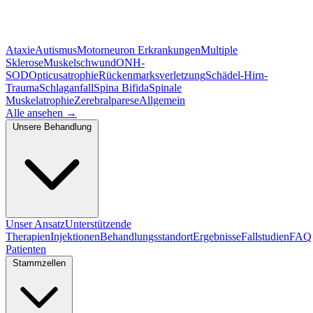
Ataxie
Autismus
Motorneuron Erkrankungen
Multiple
Sklerose
Muskelschwund
ONH-
SOD
Opticusatrophie
Rückenmarksverletzung
Schädel-Hirn-
Trauma
Schlaganfall
Spina Bifida
Spinale
Muskelatrophie
Zerebralparese
Allgemein
Alle ansehen
→
Unsere Behandlung
Unser Ansatz
Unterstützende
Therapien
Injektionen
Behandlungsstandort
Ergebnisse
Fallstudien
FAQ
Patienten
Stammzellen