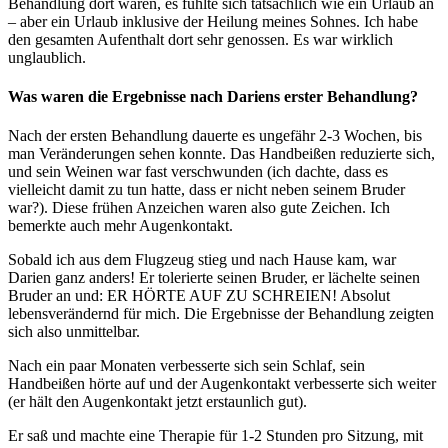
Behandlung dort waren, es fühlte sich tatsächlich wie ein Urlaub an
– aber ein Urlaub inklusive der Heilung meines Sohnes. Ich habe
den gesamten Aufenthalt dort sehr genossen. Es war wirklich
unglaublich.
Was waren die Ergebnisse nach Dariens erster Behandlung?
Nach der ersten Behandlung dauerte es ungefähr 2-3 Wochen, bis
man Veränderungen sehen konnte. Das Handbeißen reduzierte sich,
und sein Weinen war fast verschwunden (ich dachte, dass es
vielleicht damit zu tun hatte, dass er nicht neben seinem Bruder
war?). Diese frühen Anzeichen waren also gute Zeichen. Ich
bemerkte auch mehr Augenkontakt.
Sobald ich aus dem Flugzeug stieg und nach Hause kam, war
Darien ganz anders! Er tolerierte seinen Bruder, er lächelte seinen
Bruder an und: ER HÖRTE AUF ZU SCHREIEN! Absolut
lebensverändernd für mich. Die Ergebnisse der Behandlung zeigten
sich also unmittelbar.
Nach ein paar Monaten verbesserte sich sein Schlaf, sein
Handbeißen hörte auf und der Augenkontakt verbesserte sich weiter
(er hält den Augenkontakt jetzt erstaunlich gut).
Er saß und machte eine Therapie für 1-2 Stunden pro Sitzung, mit