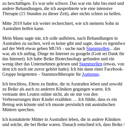
zu beschäftigen. Es war sehr schwer. Das war ein Jahr bio-med und
andere Behandlungen, die ich ausprobierte wie eine intensive
Therapie (15 Stunden zu dieser Zeit), aber nichts schien zu helfen.
Mitte 2019 habe ich weiter recherchiert, wie ich meinem Sohn in
Australien helfen kann.
Mein Mann sagte mir, ich solle aufhören, nach Behandlungen in
Australien zu suchen, weil es keine gibt und sagte, dass es irgendwo
auf der Welt etwas geben MUSS - suche nach
Stammzellen
…das
war, als ich anfing, Dinge im Internet zu googeln (Gott sei Dank für
das Internet). Ich habe Beike Biotechnology gefunden und ein
wenig über das Unternehmen gelesen und
Stammzellen
(etwas, von
dem ich noch nie zuvor gehört hatte); Ich bin dann einer Facebook-
Gruppe beigetreten – Stammzelltherapie für
Autismus
.
Ich beschloss, Eltern zu finden, die in Australien leben und sowohl
zu Beike als auch zu anderen Kliniken gegangen waren. Ich
vertraute den Leuten online nicht, als sie mir von den
Verbesserungen ihrer Kinder erzählten … Ich fühlte, dass es ein
Betrug sein könnte und ich musste persönlich mit australischen
Müttern sprechen.
Ich kontaktierte Mütter in Australien leben, die in andere Kliniken
und solche, die bei Beike waren. Danach entschied ich, dass Beike /