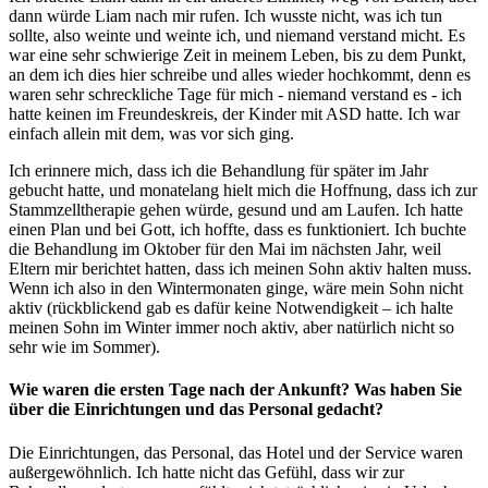
dann würde Liam nach mir rufen. Ich wusste nicht, was ich tun
sollte, also weinte und weinte ich, und niemand verstand micht. Es
war eine sehr schwierige Zeit in meinem Leben, bis zu dem Punkt,
an dem ich dies hier schreibe und alles wieder hochkommt, denn es
waren sehr schreckliche Tage für mich - niemand verstand es - ich
hatte keinen im Freundeskreis, der Kinder mit ASD hatte. Ich war
einfach allein mit dem, was vor sich ging.
Ich erinnere mich, dass ich die Behandlung für später im Jahr
gebucht hatte, und monatelang hielt mich die Hoffnung, dass ich zur
Stammzelltherapie gehen würde, gesund und am Laufen. Ich hatte
einen Plan und bei Gott, ich hoffte, dass es funktioniert. Ich buchte
die Behandlung im Oktober für den Mai im nächsten Jahr, weil
Eltern mir berichtet hatten, dass ich meinen Sohn aktiv halten muss.
Wenn ich also in den Wintermonaten ginge, wäre mein Sohn nicht
aktiv (rückblickend gab es dafür keine Notwendigkeit – ich halte
meinen Sohn im Winter immer noch aktiv, aber natürlich nicht so
sehr wie im Sommer).
Wie waren die ersten Tage nach der Ankunft? Was haben Sie
über die Einrichtungen und das Personal gedacht?
Die Einrichtungen, das Personal, das Hotel und der Service waren
außergewöhnlich. Ich hatte nicht das Gefühl, dass wir zur