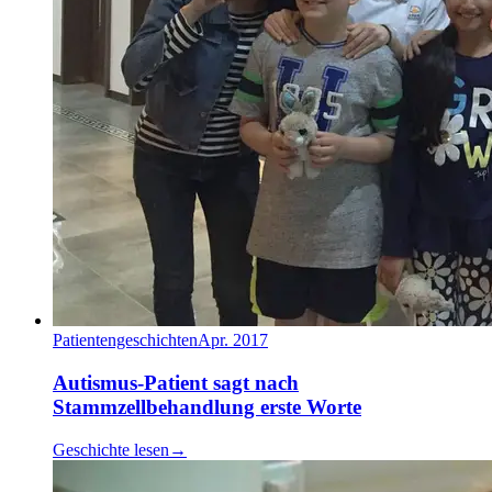
Patientengeschichten
Apr. 2017
Autismus-Patient sagt nach
Stammzellbehandlung erste Worte
Geschichte lesen
→