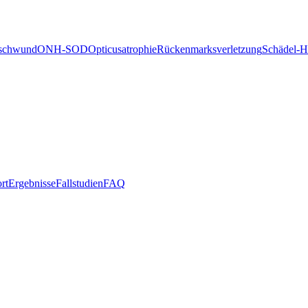
schwund
ONH-SOD
Opticusatrophie
Rückenmarksverletzung
Schädel-H
rt
Ergebnisse
Fallstudien
FAQ