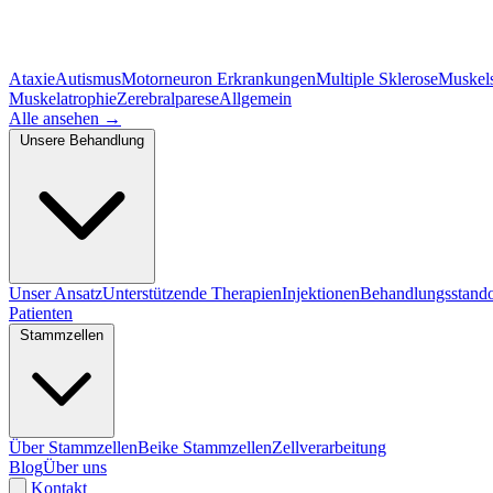
Ataxie
Autismus
Motorneuron Erkrankungen
Multiple Sklerose
Muskel
Muskelatrophie
Zerebralparese
Allgemein
Alle ansehen
→
Unsere Behandlung
Unser Ansatz
Unterstützende Therapien
Injektionen
Behandlungsstando
Patienten
Stammzellen
Über Stammzellen
Beike Stammzellen
Zellverarbeitung
Blog
Über uns
Kontakt