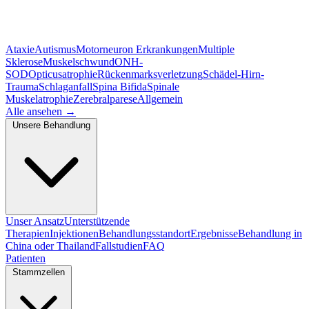
Ataxie
Autismus
Motorneuron Erkrankungen
Multiple
Sklerose
Muskelschwund
ONH-
SOD
Opticusatrophie
Rückenmarksverletzung
Schädel-Hirn-
Trauma
Schlaganfall
Spina Bifida
Spinale
Muskelatrophie
Zerebralparese
Allgemein
Alle ansehen
→
Unsere Behandlung
Unser Ansatz
Unterstützende
Therapien
Injektionen
Behandlungsstandort
Ergebnisse
Behandlung in
China oder Thailand
Fallstudien
FAQ
Patienten
Stammzellen