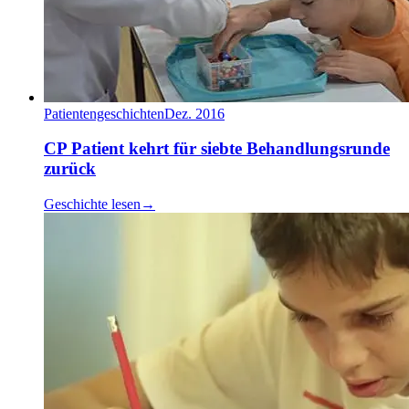
Patientengeschichten
Dez. 2016
CP Patient kehrt für siebte Behandlungsrunde
zurück
Geschichte lesen
→