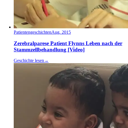
Patientengeschichten
Aug. 2015
Zerebralparese Patient Flynns Leben nach der
Stammzellbehandlung [Video]
Geschichte lesen
→