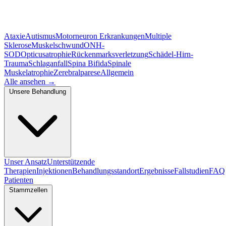
Ataxie
Autismus
Motorneuron Erkrankungen
Multiple
Sklerose
Muskelschwund
ONH-
SOD
Opticusatrophie
Rückenmarksverletzung
Schädel-Hirn-
Trauma
Schlaganfall
Spina Bifida
Spinale
Muskelatrophie
Zerebralparese
Allgemein
Alle ansehen
→
Unsere Behandlung
Unser Ansatz
Unterstützende
Therapien
Injektionen
Behandlungsstandort
Ergebnisse
Fallstudien
FAQ
Patienten
Stammzellen