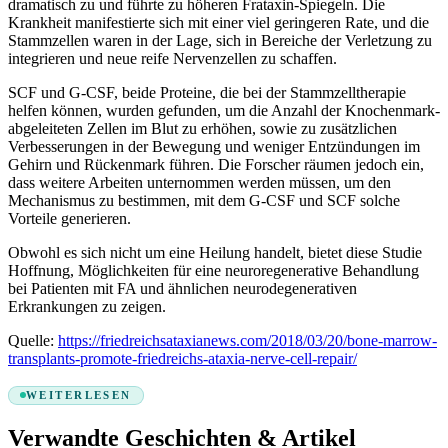
dramatisch zu und führte zu höheren Frataxin-Spiegeln. Die
Krankheit manifestierte sich mit einer viel geringeren Rate, und die
Stammzellen waren in der Lage, sich in Bereiche der Verletzung zu
integrieren und neue reife Nervenzellen zu schaffen.
SCF und G-CSF, beide Proteine, die bei der Stammzelltherapie
helfen können, wurden gefunden, um die Anzahl der Knochenmark-
abgeleiteten Zellen im Blut zu erhöhen, sowie zu zusätzlichen
Verbesserungen in der Bewegung und weniger Entzündungen im
Gehirn und Rückenmark führen. Die Forscher räumen jedoch ein,
dass weitere Arbeiten unternommen werden müssen, um den
Mechanismus zu bestimmen, mit dem G-CSF und SCF solche
Vorteile generieren.
Obwohl es sich nicht um eine Heilung handelt, bietet diese Studie
Hoffnung, Möglichkeiten für eine neuroregenerative Behandlung
bei Patienten mit FA und ähnlichen neurodegenerativen
Erkrankungen zu zeigen.
Quelle:
https://friedreichsataxianews.com/2018/03/20/bone-marrow-
transplants-promote-friedreichs-ataxia-nerve-cell-repair/
WEITERLESEN
Verwandte Geschichten & Artikel