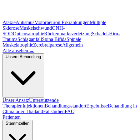
Ataxie
Autismus
Motorneuron Erkrankungen
Multiple
Sklerose
Muskelschwund
ONH-
SOD
Opticusatrophie
Rückenmarksverletzung
Schädel-Hirn-
Trauma
Schlaganfall
Spina Bifida
Spinale
Muskelatrophie
Zerebralparese
Allgemein
Alle ansehen
→
Unsere Behandlung
Unser Ansatz
Unterstützende
Therapien
Injektionen
Behandlungsstandort
Ergebnisse
Behandlung in
China oder Thailand
Fallstudien
FAQ
Patienten
Stammzellen