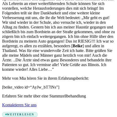
Als Lehrerin an einer weiterführenden Schule können Sie sich
vorstellen, welche Herausforderungen dies mit sich bringt! Im
Folgenden teilt sie ihre Dankbarkeit und eine weitere kleine
Verbesserung mit uns, die ihr die Welt bedeutet: „Mir geht es gut!
Wir sind wieder in der Schule, also versuche ich, wieder in den
Alltag zu finden. Gestern bin ich aus meiner Haustür gegangen und
schließlich bis zum Bordstein an der Straße gekommen, und ohne zu
zögern bin ich einfach weitergegangen. Ich bin ohne Hilfe über den
Bordstein zu meinem Auto gegangen! Das ist RIESIG!!! Ich war so
aufgeregt, es allen zu erzählen, besonders [
Beike
] und allen in
Thailand. Was für eine wundervolle Zeit ich hatte. Bitte grüßen Sie
alle meine Mädels und Männer ganz herzlich von mir! Auch die
Ärzte. ..Die Ärzte sind etwas ganz Besonderes und behandeln ihre
Patienten so gut. Ich vermisse alle! Viele Grüße aus Illinois. Ich
komme wieder! Alles Liebe…”
Mehr von Mia hören Sie in ihrem Erfahrungsbericht:
[beike_video id=“AyJw_bT7lNs”]
Erfahren Sie mehr über eine Stammzellbehandlung
Kontaktieren Sie uns
WEITERLESEN