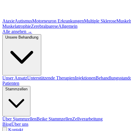
Ataxie
Autismus
Motorneuron Erkrankungen
Multiple Sklerose
Muskel
Muskelatrophie
Zerebralparese
Allgemein
Alle ansehen
→
Unsere Behandlung
Unser Ansatz
Unterstützende Therapien
Injektionen
Behandlungsstando
Patienten
Stammzellen
Über Stammzellen
Beike Stammzellen
Zellverarbeitung
Blog
Über uns
Kontakt