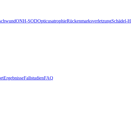
schwund
ONH-SOD
Opticusatrophie
Rückenmarksverletzung
Schädel-H
rt
Ergebnisse
Fallstudien
FAQ