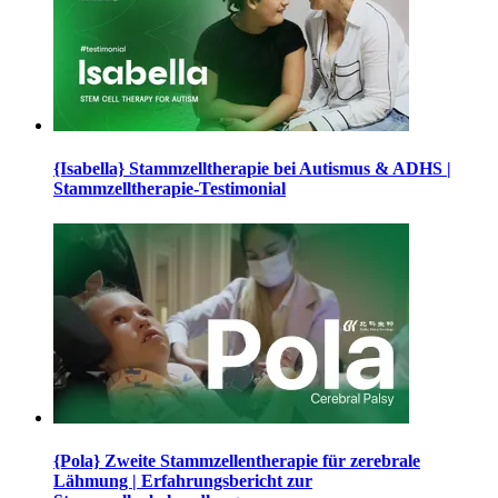
{Isabella} Stammzelltherapie bei Autismus & ADHS |
Stammzelltherapie-Testimonial
{Pola} Zweite Stammzellentherapie für zerebrale
Lähmung | Erfahrungsbericht zur