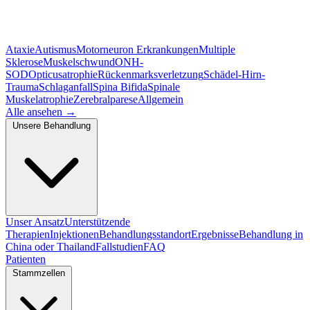
Ataxie
Autismus
Motorneuron Erkrankungen
Multiple
Sklerose
Muskelschwund
ONH-
SOD
Opticusatrophie
Rückenmarksverletzung
Schädel-Hirn-
Trauma
Schlaganfall
Spina Bifida
Spinale
Muskelatrophie
Zerebralparese
Allgemein
Alle ansehen
→
Unsere Behandlung
Unser Ansatz
Unterstützende
Therapien
Injektionen
Behandlungsstandort
Ergebnisse
Behandlung in
China oder Thailand
Fallstudien
FAQ
Patienten
Stammzellen