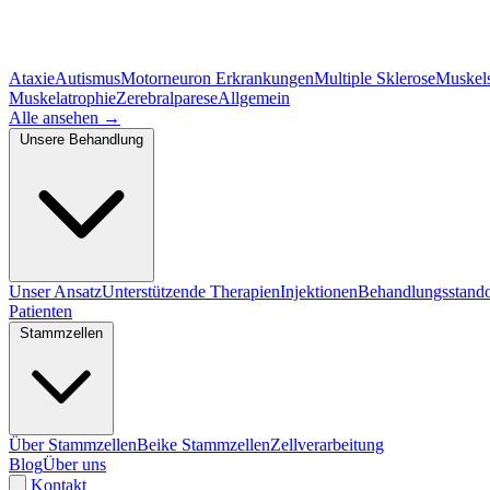
Ataxie
Autismus
Motorneuron Erkrankungen
Multiple Sklerose
Muskel
Muskelatrophie
Zerebralparese
Allgemein
Alle ansehen
→
Unsere Behandlung
Unser Ansatz
Unterstützende Therapien
Injektionen
Behandlungsstando
Patienten
Stammzellen
Über Stammzellen
Beike Stammzellen
Zellverarbeitung
Blog
Über uns
Kontakt