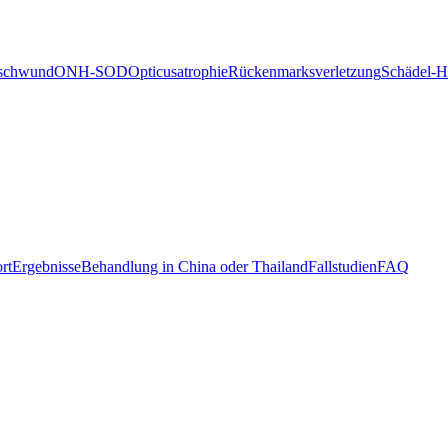
schwund
ONH-SOD
Opticusatrophie
Rückenmarksverletzung
Schädel-H
rt
Ergebnisse
Behandlung in China oder Thailand
Fallstudien
FAQ