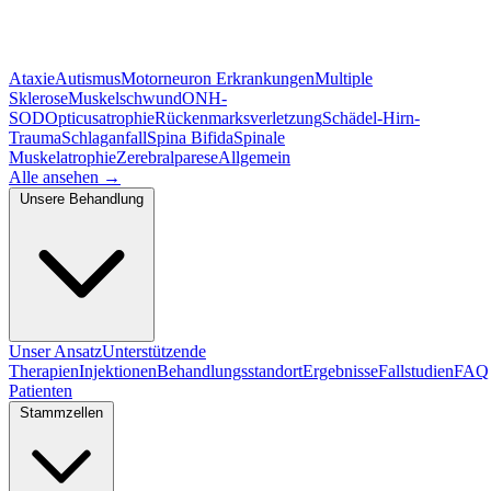
Ataxie
Autismus
Motorneuron Erkrankungen
Multiple
Sklerose
Muskelschwund
ONH-
SOD
Opticusatrophie
Rückenmarksverletzung
Schädel-Hirn-
Trauma
Schlaganfall
Spina Bifida
Spinale
Muskelatrophie
Zerebralparese
Allgemein
Alle ansehen
→
Unsere Behandlung
Unser Ansatz
Unterstützende
Therapien
Injektionen
Behandlungsstandort
Ergebnisse
Fallstudien
FAQ
Patienten
Stammzellen