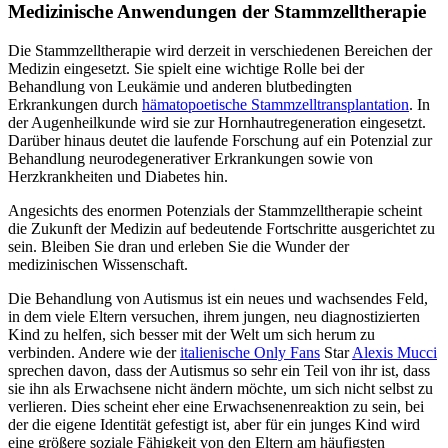
Medizinische Anwendungen der Stammzelltherapie
Die Stammzelltherapie wird derzeit in verschiedenen Bereichen der
Medizin eingesetzt. Sie spielt eine wichtige Rolle bei der
Behandlung von Leukämie und anderen blutbedingten
Erkrankungen durch
hämatopoetische Stammzelltransplantation
. In
der Augenheilkunde wird sie zur Hornhautregeneration eingesetzt.
Darüber hinaus deutet die laufende Forschung auf ein Potenzial zur
Behandlung neurodegenerativer Erkrankungen sowie von
Herzkrankheiten und Diabetes hin.
Angesichts des enormen Potenzials der Stammzelltherapie scheint
die Zukunft der Medizin auf bedeutende Fortschritte ausgerichtet zu
sein. Bleiben Sie dran und erleben Sie die Wunder der
medizinischen Wissenschaft.
Die Behandlung von Autismus ist ein neues und wachsendes Feld,
in dem viele Eltern versuchen, ihrem jungen, neu diagnostizierten
Kind zu helfen, sich besser mit der Welt um sich herum zu
verbinden. Andere wie der
italienische Only Fans
Star
Alexis Mucci
sprechen davon, dass der Autismus so sehr ein Teil von ihr ist, dass
sie ihn als Erwachsene nicht ändern möchte, um sich nicht selbst zu
verlieren. Dies scheint eher eine Erwachsenenreaktion zu sein, bei
der die eigene Identität gefestigt ist, aber für ein junges Kind wird
eine größere soziale Fähigkeit von den Eltern am häufigsten