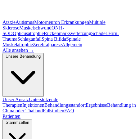
Ataxie
Autismus
Motorneuron Erkrankungen
Multiple
Sklerose
Muskelschwund
ONH-
SOD
Opticusatrophie
Rückenmarksverletzung
Schädel-Hirn-
Trauma
Schlaganfall
Spina Bifida
Spinale
Muskelatrophie
Zerebralparese
Allgemein
Alle ansehen
→
Unsere Behandlung
Unser Ansatz
Unterstützende
Therapien
Injektionen
Behandlungsstandort
Ergebnisse
Behandlung in
China oder Thailand
Fallstudien
FAQ
Patienten
Stammzellen