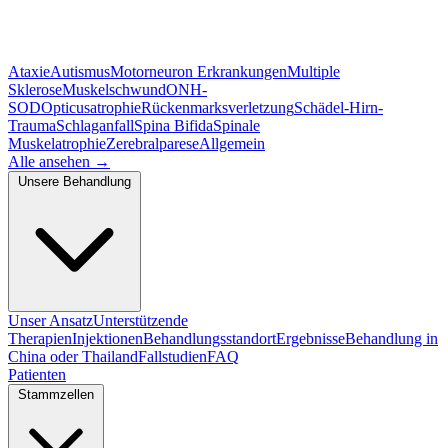
Ataxie
Autismus
Motorneuron Erkrankungen
Multiple
Sklerose
Muskelschwund
ONH-
SOD
Opticusatrophie
Rückenmarksverletzung
Schädel-Hirn-
Trauma
Schlaganfall
Spina Bifida
Spinale
Muskelatrophie
Zerebralparese
Allgemein
Alle ansehen
→
Unsere Behandlung
Unser Ansatz
Unterstützende
Therapien
Injektionen
Behandlungsstandort
Ergebnisse
Behandlung in
China oder Thailand
Fallstudien
FAQ
Patienten
Stammzellen