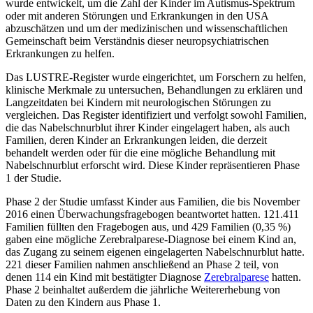
wurde entwickelt, um die Zahl der Kinder im Autismus-Spektrum
oder mit anderen Störungen und Erkrankungen in den USA
abzuschätzen und um der medizinischen und wissenschaftlichen
Gemeinschaft beim Verständnis dieser neuropsychiatrischen
Erkrankungen zu helfen.
Das LUSTRE-Register wurde eingerichtet, um Forschern zu helfen,
klinische Merkmale zu untersuchen, Behandlungen zu erklären und
Langzeitdaten bei Kindern mit neurologischen Störungen zu
vergleichen. Das Register identifiziert und verfolgt sowohl Familien,
die das Nabelschnurblut ihrer Kinder eingelagert haben, als auch
Familien, deren Kinder an Erkrankungen leiden, die derzeit
behandelt werden oder für die eine mögliche Behandlung mit
Nabelschnurblut erforscht wird. Diese Kinder repräsentieren Phase
1 der Studie.
Phase 2 der Studie umfasst Kinder aus Familien, die bis November
2016 einen Überwachungsfragebogen beantwortet hatten. 121.411
Familien füllten den Fragebogen aus, und 429 Familien (0,35 %)
gaben eine mögliche Zerebralparese-Diagnose bei einem Kind an,
das Zugang zu seinem eigenen eingelagerten Nabelschnurblut hatte.
221 dieser Familien nahmen anschließend an Phase 2 teil, von
denen 114 ein Kind mit bestätigter Diagnose
Zerebralparese
hatten.
Phase 2 beinhaltet außerdem die jährliche Weitererhebung von
Daten zu den Kindern aus Phase 1.