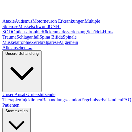
Ataxie
Autismus
Motorneuron Erkrankungen
Multiple
Sklerose
Muskelschwund
ONH-
SOD
Opticusatrophie
Rückenmarksverletzung
Schädel-Hirn-
Trauma
Schlaganfall
Spina Bifida
Spinale
Muskelatrophie
Zerebralparese
Allgemein
Alle ansehen
→
Unsere Behandlung
Unser Ansatz
Unterstützende
Therapien
Injektionen
Behandlungsstandort
Ergebnisse
Fallstudien
FAQ
Patienten
Stammzellen