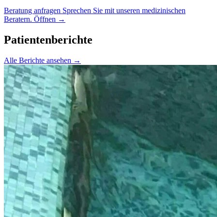
Beratung anfragen
Sprechen Sie mit unseren medizinischen
Beratern.
Öffnen
→
Patientenberichte
Alle Berichte ansehen
→